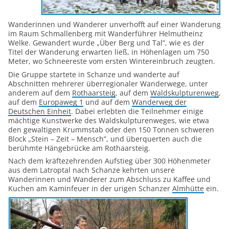
Wanderinnen und Wanderer unverhofft auf einer Wanderung
im Raum Schmallenberg mit Wanderführer Helmutheinz
Welke. Gewandert wurde „Über Berg und Tal”, wie es der
Titel der Wanderung erwarten ließ, in Höhenlagen um 750
Meter, wo Schneereste vom ersten Wintereinbruch zeugten.
Die Gruppe startete in Schanze und wanderte auf
Abschnitten mehrerer überregionaler Wanderwege, unter
anderem auf dem
Rothaarsteig
, auf dem
Waldskulpturenweg
,
auf dem
Europaweg 1
und auf dem
Wanderweg der
Deutschen Einheit
. Dabei erlebten die Teilnehmer einige
mächtige Kunstwerke des Waldskulpturenweges, wie etwa
den gewaltigen Krummstab oder den 150 Tonnen schweren
Block „Stein – Zeit – Mensch”, und überquerten auch die
berühmte Hängebrücke am Rothaarsteig.
Nach dem kräftezehrenden Aufstieg über 300 Höhenmeter
aus dem Latroptal nach Schanze kehrten unsere
Wanderinnen und Wanderer zum Abschluss zu Kaffee und
Kuchen am Kaminfeuer in der urigen Schanzer
Almhütte
ein.