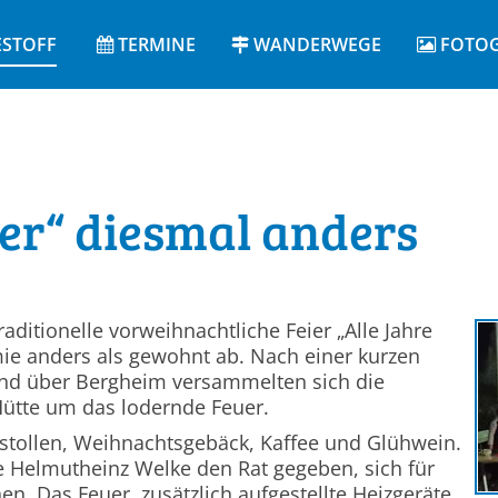
ESTOFF
TERMINE
WANDERWEGE
FOTOG
der“ diesmal anders
ditionelle vorweihnachtliche Feier „Alle Jahre
ie anders als gewohnt ab. Nach einer kurzen
d über Bergheim versammelten sich die
Hütte um das lodernde Feuer.
tstollen, Weihnachtsgebäck, Kaffee und Glühwein.
de Helmutheinz Welke den Rat gegeben, sich für
. Das Feuer, zusätzlich aufgestellte Heizgeräte,