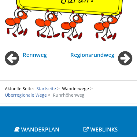
Rennweg
Regionsrundweg
Aktuelle Seite:
Startseite
Wanderwege
Überregionale Wege
Ruhrhöhenweg
WANDERPLAN
WEBLINKS