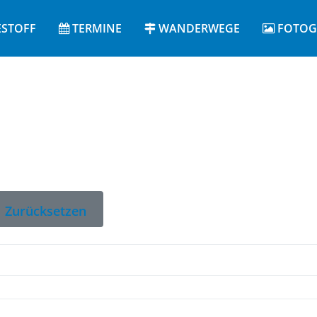
ESTOFF
TERMINE
WANDERWEGE
FOTOG
ID:“ verwenden, um nach einer Weblink-ID zu suchen.
Zurücksetzen