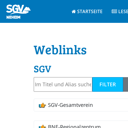
STARTSEITE
LES
Weblinks
SGV
Im Titel und Alias suchen. Als Präfix „
FILTER
SGV-Gesamtverein
BNE-Regionalzentrum