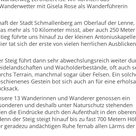
m Wanderwetter mit Gisela Rose als Wanderführerin
haft der Stadt Schmallenberg am Oberlauf der Lenne,
as mehr als 10 Kilometer misst, aber auch 250 Meter
tieg führte uns hinauf zu der kleinen Antoniuskapelle
r tat sich der erste von vielen herrlichen Ausblicken
r Steig führt dann sehr abwechslungsreich weiter d
idelandschaften und Wacholderbestände, oft auch 
rchs Terrain, manchmal sogar über Felsen. Ein sol
schienenes Gestein bot sich auch an für eine erhol
cksack.
nsere 13 Wanderinnen und Wanderer genossen ein
besonderen und deshalb unter Naturschutz stehenden
en die Eindrücke durch den Aufenthalt in den oberen
enn der Steig steigt hinauf bis zu fast 700 Metern Hö
r geradezu andächtigen Ruhe fernab allen Lärms der