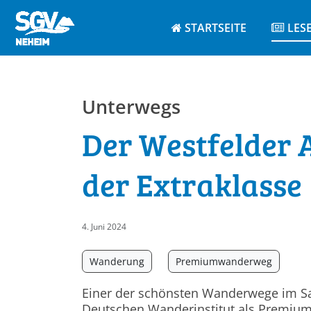
STARTSEITE
LES
Unterwegs
Der Westfelder 
der Extraklasse
4. Juni 2024
Wanderung
Premiumwanderweg
E
iner der schönsten Wanderwege im Sau
Deutschen Wanderinstitut als Premiumw