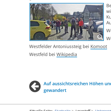
Be
wi
Ku
Au
We
We
Westfelder Antoniussteig bei
Komoot
Westfeld bei
Wikipedia
Auf aussichtsreichen Höhen un
gewandert
Aktuelle Seite:
Startseite
Lesestoff
Unterweg