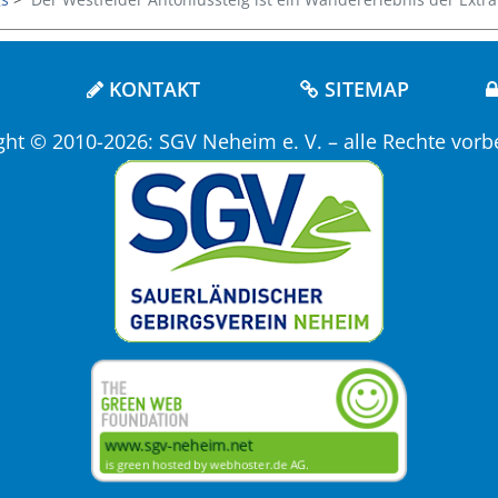
KONTAKT
SITEMAP
ght © 2010-2026: SGV Neheim e. V. – alle Rechte vorb