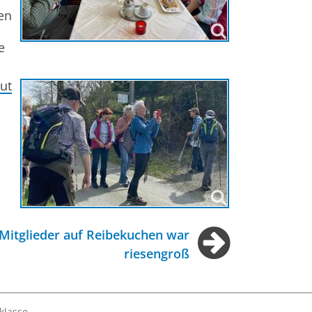
en
e
ut
 Mitglieder auf Reibekuchen war
riesengroß
klasse