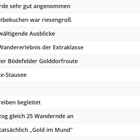
urde sehr gut angenommen
Reibekuchen war riesengroß
ältigende Ausblicke
 Wandererlebnis der Extraklasse
der Bödefelder Golddorfroute
ke-Stausee
r
eiben begleitet
zog gleich 25 Wandernde an
atsächlich „Gold im Mund”