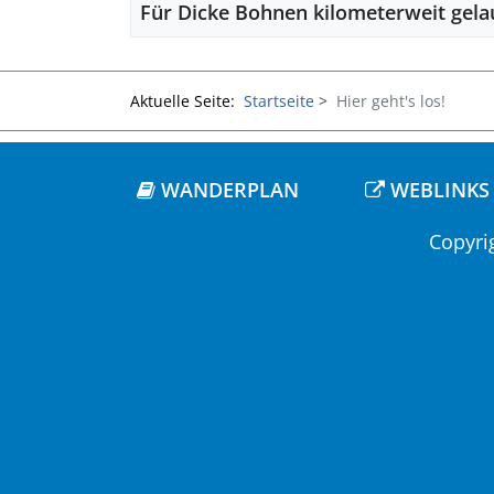
Für Dicke Bohnen kilometerweit gela
Aktuelle Seite:
Startseite
Hier geht's los!
WANDERPLAN
WEBLINKS
Copyri