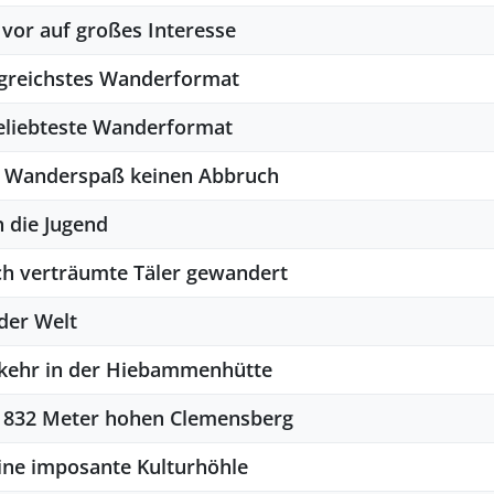
vor auf großes Interesse
greichstes Wanderformat
 beliebteste Wanderformat
n Wanderspaß keinen Abbruch
 die Jugend
ch verträumte Täler gewandert
der Welt
nkehr in der Hiebammenhütte
en 832 Meter hohen Clemensberg
ine imposante Kulturhöhle