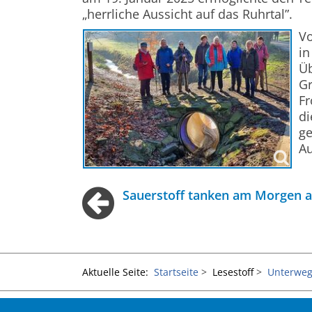
„herrliche Aussicht auf das Ruhrtal”.
Vo
in
Üb
Gr
Fr
di
ge
Au
Sauerstoff tanken am Morgen 
Aktuelle Seite:
Startseite
Lesestoff
Unterweg