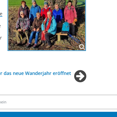
se
e
r
er das neue Wanderjahr eröffnet
hein