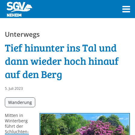
Unterwegs
Tief hinunter ins Tal und
dann wieder hoch hinauf
auf den Berg
5. Juli 2023
Wanderung
Mitten in
Winterberg
führt der
Schluchten-