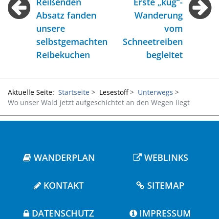
Reißenden
Erste „kug“-
Absatz fanden
Wanderung
unsere
vom
selbstgemachten
Schneetreiben
Reibekuchen
begleitet
Aktuelle Seite:
Startseite
Lesestoff
Unterwegs
Wo unser Wald jetzt aufgeschichtet an den Wegen liegt
WANDERPLAN
WEBLINKS
KONTAKT
SITEMAP
DATENSCHUTZ
IMPRESSUM