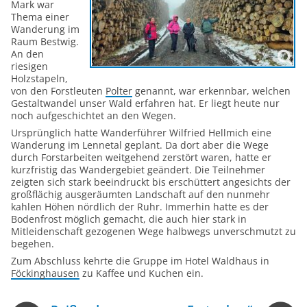
Mark war
Thema einer
Wanderung im
Raum Bestwig.
An den
riesigen
Holzstapeln,
von den Forstleuten
Polter
genannt, war erkennbar, welchen
Gestaltwandel unser Wald erfahren hat. Er liegt heute nur
noch aufgeschichtet an den Wegen.
Ursprünglich hatte Wanderführer Wilfried Hellmich eine
Wanderung im Lennetal geplant. Da dort aber die Wege
durch Forstarbeiten weitgehend zerstört waren, hatte er
kurzfristig das Wandergebiet geändert. Die Teilnehmer
zeigten sich stark beeindruckt bis erschüttert angesichts der
großflächig ausgeräumten Landschaft auf den nunmehr
kahlen Höhen nördlich der Ruhr. Immerhin hatte es der
Bodenfrost möglich gemacht, die auch hier stark in
Mitleidenschaft gezogenen Wege halbwegs unverschmutzt zu
begehen.
Zum Abschluss kehrte die Gruppe im Hotel Waldhaus in
Föckinghausen
zu Kaffee und Kuchen ein.