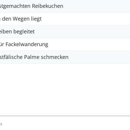
bstgemachten Reibekuchen
n den Wegen liegt
iben begleitet
für Fackelwanderung
estfälische Palme schmecken
s