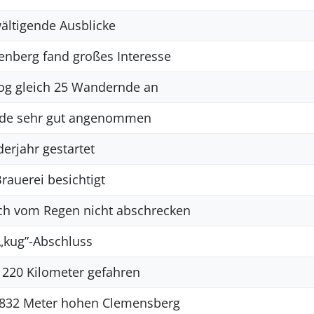
ltigende Ausblicke
enberg fand großes Interesse
zog gleich 25 Wandernde an
rde sehr gut angenommen
erjahr gestartet
auerei besichtigt
ch vom Regen nicht abschrecken
 „kug”-Abschluss
 220 Kilometer gefahren
n 832 Meter hohen Clemensberg